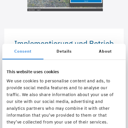
Implementierung und Betrieb
von kundenspezifischen
Consent
Details
About
Netzinformationssystemen
This website uses cookies
Realisierung nutzerorientierter und effektiver
We use cookies to personalise content and ads, to
Informationssysteme unter Einbeziehung von
provide social media features and to analyse our
UCD- und UX-Methoden
traffic. We also share information about your use of
our site with our social media, advertising and
analytics partners who may combine it with other
Fokus auf die Gewährleistung der
information that you’ve provided to them or that
Betriebssicherheit und Nachhaltigkeit
they’ve collected from your use of their services.