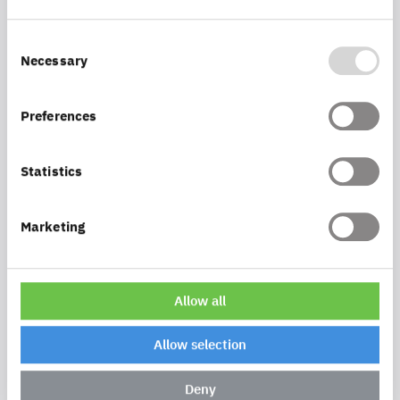
Nutzung unseres bewährten Technologystacks
Consent
Necessary
Selection
aus ArcGIS, FME und con terra Technologie
Preferences
Betrieb oder Betriebsunterstützung, Support
und Pflege der entstandenen Lösung
Statistics
Marketing
Allow all
Allow selection
Deny