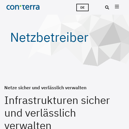
Direkt
M
L
T
Ü
K
J
DE
zum
Inhalt
Suc
Netzbetreiber
Netze sicher und verlässlich verwalten
Infrastrukturen sicher
und verlässlich
verwalten