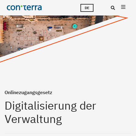
Direkt
M
L
T
Ü
K
J
DE
zum
Inhalt
Suc
Onlinezugangsgesetz
Digitalisierung der
Verwaltung