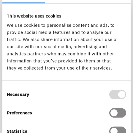
Microservices-Architekturen
This website uses cookies
Daten- & KI-Plattformen:
Unterstützung für
We use cookies to personalise content and ads, to
datengetriebene Use Cases, inklusive
provide social media features and to analyse our
Verarbeitung großer Datenmengen und
traffic. We also share information about your use of
Integration von KI-/ML-Workloads
our site with our social media, advertising and
analytics partners who may combine it with other
information that you’ve provided to them or that
Hohe Verfügbarkeit & Skalierbarkeit:
they’ve collected from your use of their services.
Ausgelegt auf geschäftskritische Anwendungen
und dynamische Lastanforderungen
Consent
Necessary
Selection
Integration & Interoperabilität:
Einbindung in
bestehende Enterprise-IT, Hybrid- und Multi-
Preferences
Cloud-Szenarien
Statistics