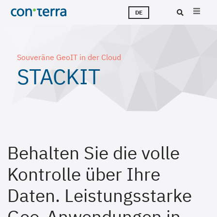
Direkt
M
L
T
Ü
K
J
DE
zum
Inhalt
Suc
Souveräne GeoIT in der Cloud
STACKIT
Behalten Sie die volle
Kontrolle über Ihre
Daten. Leistungsstarke
Geo-Anwendungen in