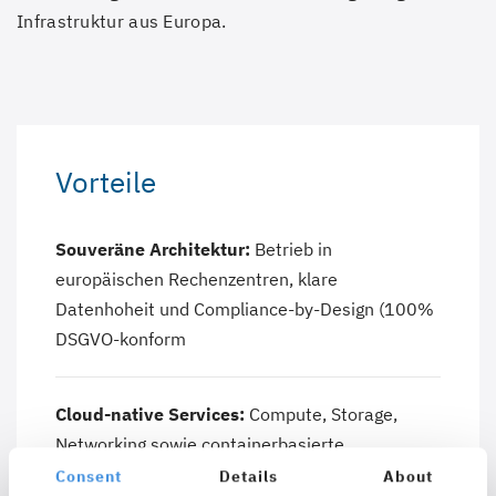
Infrastruktur aus Europa.
Vorteile
Souveräne Architektur:
Betrieb in
europäischen Rechenzentren, klare
Datenhoheit und Compliance-by-Design (100%
DSGVO-konform
Cloud-native Services:
Compute, Storage,
Networking sowie containerbasierte
Plattformen (z. B. Kubernetes) als Grundlage für
Consent
Details
About