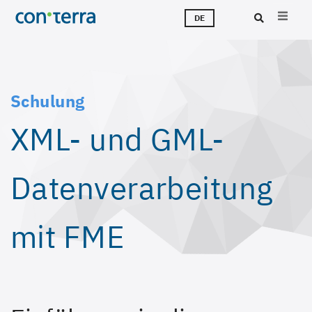
Direkt
M
L
T
Ü
K
J
DE
zum
Inhalt
Suc
Schulung
XML- und GML-
Datenverarbeitung
mit FME