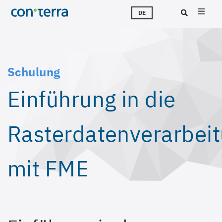
Direkt
M
L
T
Ü
K
J
DE
zum
Inhalt
Suc
Schulung
Einführung in die
Rasterdatenverarbei
mit FME