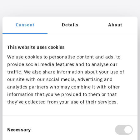
Consent
Details
About
This website uses cookies
We use cookies to personalise content and ads, to
provide social media features and to analyse our
traffic. We also share information about your use of
FME Certified Trainer
our site with our social media, advertising and
analytics partners who may combine it with other
information that you’ve provided to them or that
Unsere Trainer:innen sind von Safe Software Inc.
they’ve collected from your use of their services.
zertifiziert.
Consent
Necessary
Selection