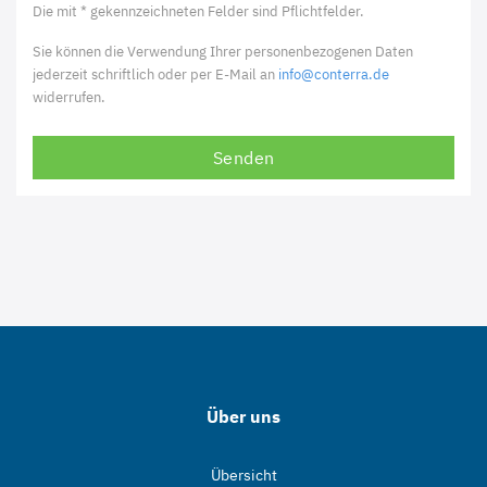
Die mit * gekennzeichneten Felder sind Pflichtfelder.
Sie können die Verwendung Ihrer personenbezogenen Daten
jederzeit schriftlich oder per E-Mail an
info@conterra.de
widerrufen.
Senden
Über uns
Übersicht