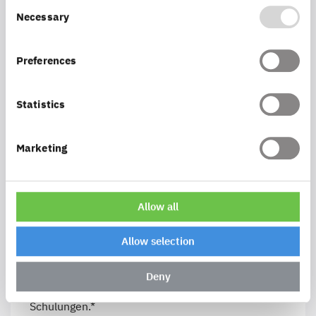
Consent
Necessary
Selection
Preferences
Telefon
Statistics
Marketing
Bitte auf Rechnung angeben oder weitere
Kommentare
Allow all
Allow selection
Alle mit dieser Anmeldung registrierten
Teilnehmenden erfüllen die
technischen
Deny
Voraussetzungen
zur Teilnahme an Online-
Schulungen.*