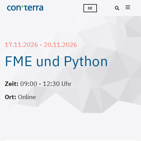
Direkt
M
L
T
Ü
K
J
DE
zum
Inhalt
Suc
17.11.2026 - 20.11.2026
FME und Python
Zeit:
09:00 - 12:30 Uhr
Ort:
Online