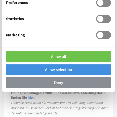
Preferences
Statistics
Bitte auf Rechnung angeben oder weitere
Kommentare
Marketing
Alle mit dieser Anmeldung registrierten
Allow all
Teilnehmenden erfüllen die
technischen
Voraussetzungen
zur Teilnahme an Online-
Allow selection
Schulungen.*
Deny
Bitte prüfen Sie rechtzeitig, ob Ihr Arbeitsplatz die
technischen Voraussetzungen für die Teilnahme an unseren
Online-Schulungen erfüllt. Eine detaillierte Anleitung dazu
finden Sie
hier
.
Hinweis: Auch wenn Sie an einer Vor-Ort-Schulung teilnehmen
möchten, muss dieses Feld im Rahmen der Registrierung von allen
Teilnehmenden bestätigt werden.