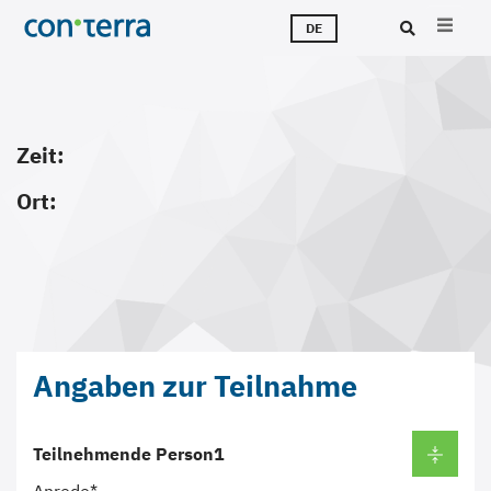
Direkt
M
L
T
Ü
K
J
DE
zum
Inhalt
Suc
Zeit:
Ort:
Angaben zur Teilnahme
Teilnehmende Person