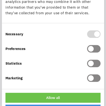
Leistungsprofil
analytics partners who may combine it with other
information that you’ve provided to them or that
they’ve collected from your use of their services.
Hochperformante einheitliche
Suchfunktionalität
Consent
Necessary
Google-ähnlicher Eingabedialog zur
Selection
gleichzeitigen Suche über beliebig viele
Suchthemen
Preferences
Kombination relevanter Suchattribute (z.B.
Statistics
Adressen mit Stadt, Straße, Hausnummer)
Marketing
Dynamisch generierte Vorschlagslisten mit
Namen und Kategorien der Treffer
Allow all
Unabhängigkeit von den Original-Suchdaten
durch indexbasierten Ansatz