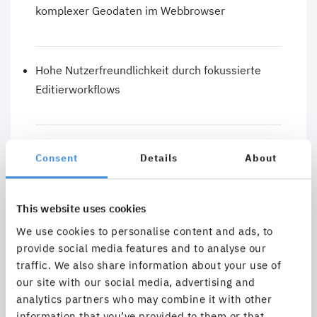
komplexer Geodaten im Webbrowser
Hohe Nutzerfreundlichkeit durch fokussierte
Editierworkflows
Weitreichende Funktionalitäten zur
Consent
Details
About
Geometriebearbeitung
Übernahme und Verschneidung bestehender
Geometrien anderer Layer
This website uses cookies
Umfassende Snapping-Funktionalitäten für
We use cookies to personalise content and ads, to
konsistente und fehlerfreie Geometrieerfassung
provide social media features and to analyse our
Objektdefinierende Buffer-Funktionalität (innen
traffic. We also share information about your use of
our site with our social media, advertising and
/ außen)
analytics partners who may combine it with other
Segmenterfassung mittels Längen- und
information that you’ve provided to them or that