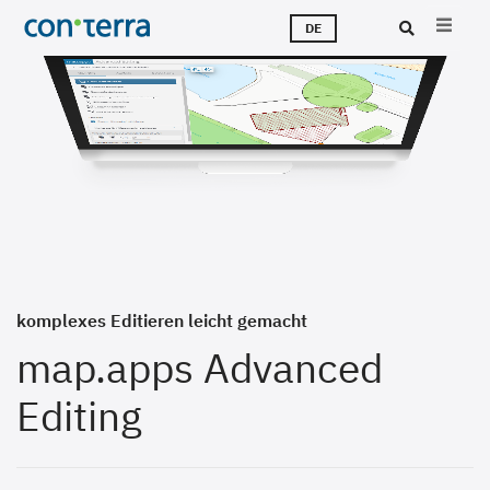
Direkt
M
L
T
Ü
K
J
DE
zum
Inhalt
Suc
komplexes Editieren leicht gemacht
map.apps Advanced
Editing