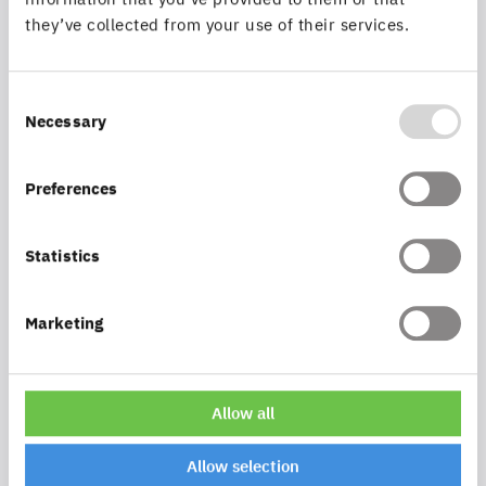
Winkelfunktionen
they’ve collected from your use of their services.
Flexibler Sachdateneditor mit intuitiven
Consent
Necessary
Selection
Eingabemöglichkeiten
Preferences
Komfortable Verwaltung von Attachments
Statistics
Marketing
Download map.apps
Allow all
Extensions Flyer (PDF)
Allow selection