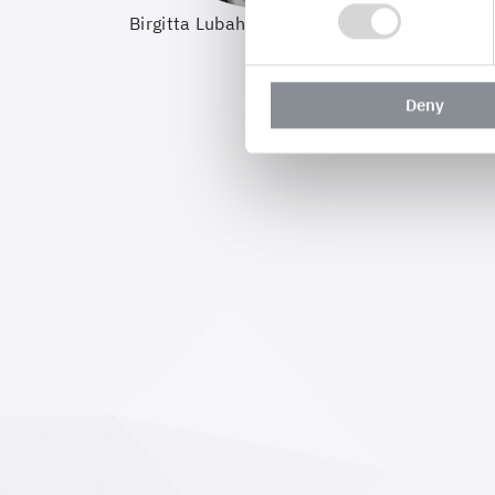
Birgitta Lubahn, con terra
Sarah Lech
Deny