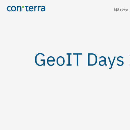
Direkt
Märkte
zum
Inhalt
GeoIT Days