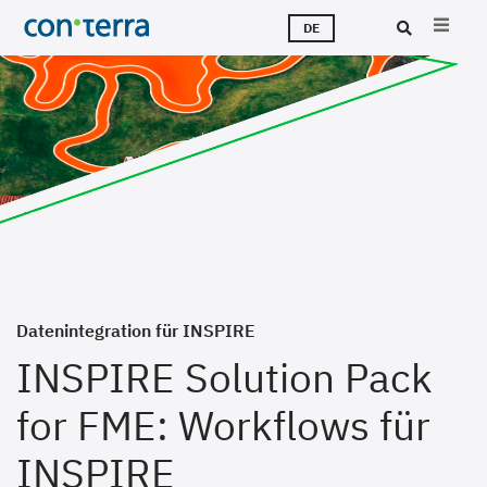
Direkt
M
L
T
Ü
K
J
DE
zum
Inhalt
Suc
Datenintegration für INSPIRE
INSPIRE Solution Pack
for FME: Workflows für
INSPIRE