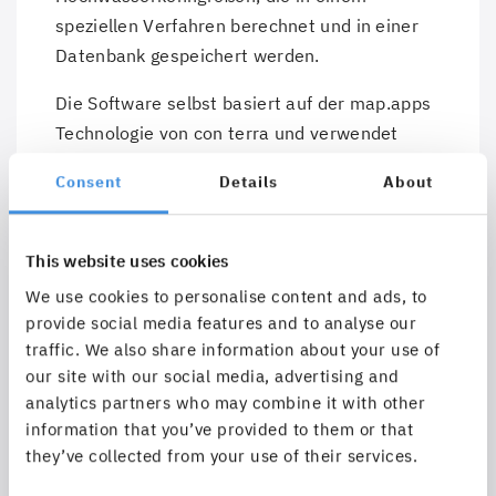
speziellen Verfahren berechnet und in einer
Datenbank gespeichert werden.
Die Software selbst basiert auf der map.apps
Technologie von con terra und verwendet
ArcGIS-Server-Dienste von Esri, um ein
Consent
Details
About
fortschrittliches WebGIS-Framework zu
schaffen. Mit dieser Lösung ist es möglich, die
Hochwasserkenngrößen und Wassermengen
This website uses cookies
aller Flussabschnitte in Brandenburg zu
We use cookies to personalise content and ads, to
visualisieren und zu analysieren. Zusätzlich
provide social media features and to analyse our
verfügt die Software über ein spezielles
traffic. We also share information about your use of
Werkzeug, mit dem Hochwasserkenngrößen
our site with our social media, advertising and
für beliebige Punkte entlang der Flüsse
analytics partners who may combine it with other
information that you’ve provided to them or that
berechnet werden können, selbst wenn diese
they’ve collected from your use of their services.
in Abschnitten ohne vorhandene Messstellen
liegen.