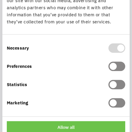
our site with our social media, advertising and
Verkehrssicherung erfolgten mit map.apps.
analytics partners who may combine it with other
Darüber hinaus wurde die Lösung so
information that you’ve provided to them or that
konzipiert, dass eine optimale, personalisierte
they’ve collected from your use of their services.
und datenschutzrechtlich einwandfreie
Nutzung der Anwendungen sichergestellt ist.
Durch die Einbeziehung der Vivawest DL-
Consent
Necessary
Selection
Mitarbeiter konnten fachliche Aspekte
optimal in die technische Umsetzung
einfließen.
Preferences
Statistics
Marketing
Basiert auf
ArcGIS for Desktop - Basis-GIS-Funktionen
Allow all