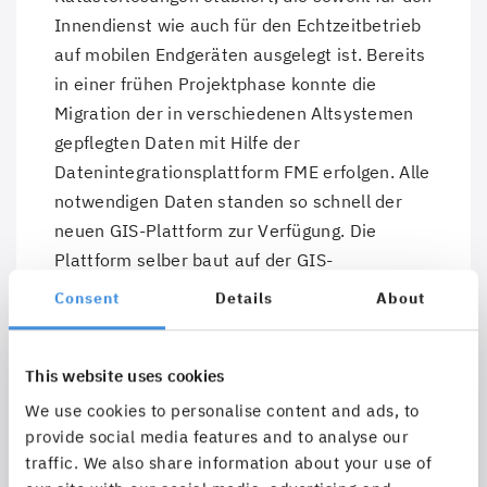
Innendienst wie auch für den Echtzeitbetrieb
auf mobilen Endgeräten ausgelegt ist. Bereits
in einer frühen Projektphase konnte die
Migration der in verschiedenen Altsystemen
gepflegten Daten mit Hilfe der
Datenintegrationsplattform FME erfolgen. Alle
notwendigen Daten standen so schnell der
neuen GIS-Plattform zur Verfügung. Die
Plattform selber baut auf der GIS-
Basistechnologie von Esri auf und stellt mit
Consent
Details
About
dem GEONIS Framework umfangreiche
Expertenfunktionen zur Verwaltung und
This website uses cookies
Darstellung der Daten zur Verfügung. Die
Erstellung sowie die Bereitstellung einfach zu
We use cookies to personalise content and ads, to
bedienender, fokussierter Apps zur
provide social media features and to analyse our
traffic. We also share information about your use of
Grünflächen-Zustandsbewertung und