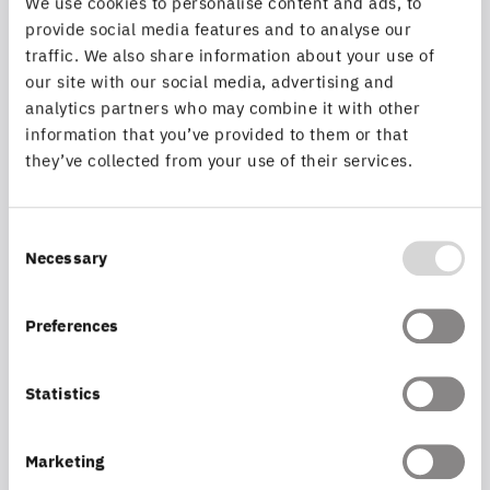
We use cookies to personalise content and ads, to
von Katalogdiensten
. Inhalte aus OGC-CSW- oder
provide social media features and to analyse our
INSPIRE-Discovery-Services lassen sich nun
traffic. We also share information about your use of
our site with our social media, advertising and
differenziert filtern – etwa nach Schlüsselwörtern oder
analytics partners who may combine it with other
räumlichen Kriterien. Die Qualität und Relevanz der
information that you’ve provided to them or that
individuellen Suchergebnisse können hierdurch
they’ve collected from your use of their services.
substanziell erhöht werden.
Mit smart.finder 3 schafft con terra die Grundlage für
Consent
eine
leistungsfähige, skalierbare und
Necessary
Selection
zukunftssichere Suche
in Geodateninfrastrukturen –
und unterstützt Organisationen dabei, ihre Daten
Preferences
effizienter nutzbar zu machen.
Statistics
Zur Produkt-Seite
Marketing